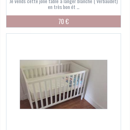
Je vends cette jolie table à langer blanche ( Verbaudet)
en très bon ét ...
70 €