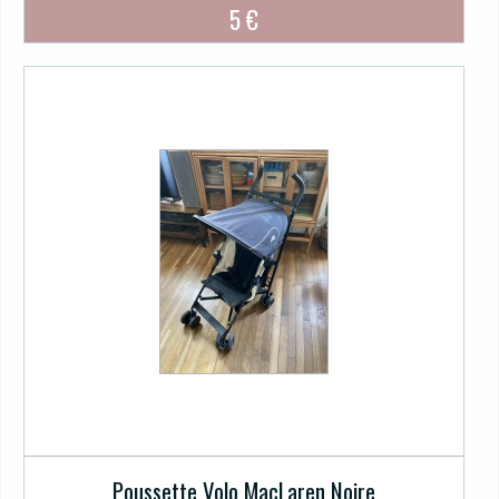
5 €
Poussette Volo MacLaren Noire