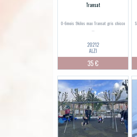
Transat
0-6mois 9kilos max Transat gris chicco
S
...
20212
ALZI
35 €