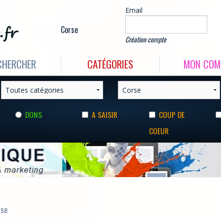
Email
OFFRES
Corse
Création compte
CHERCHER
CATÉGORIES
MON COM
DONS
A SAISIR
COUP DE
COEUR
rse