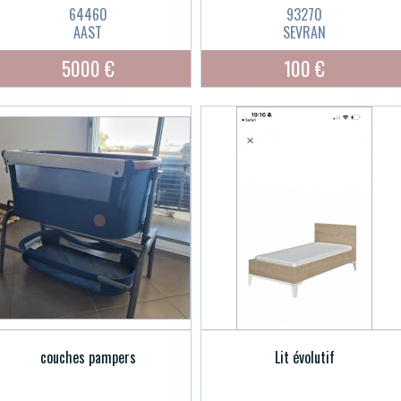
64460
93270
AAST
SEVRAN
5000 €
100 €
couches pampers
Lit évolutif