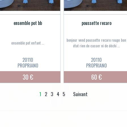
ensemble pot bb
poussette recaro
bonjour vend poussette recaro rouge bon
ensemble pot enfant ...
état rien de casser ni de déchi ...
20110
20110
PROPRIANO
PROPRIANO
30 €
60 €
1
2
3
4
5
Suivant