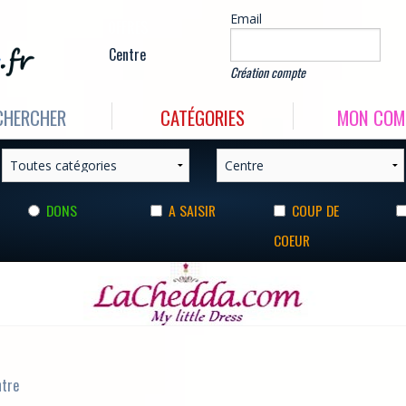
Email
OFFRES
Centre
Création compte
CHERCHER
CATÉGORIES
MON COM
DONS
A SAISIR
COUP DE
COEUR
ntre