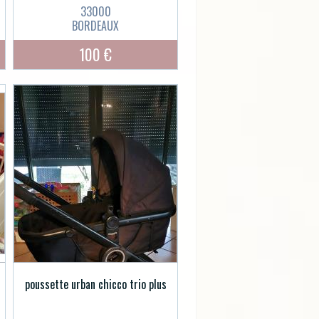
33000
BORDEAUX
100 €
poussette urban chicco trio plus