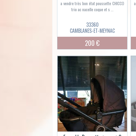
a vendre très bon état poussette CHICCO
a
trio ac nacelle coque et s ...
33360
CAMBLANES-ET-MEYNAC
200 €