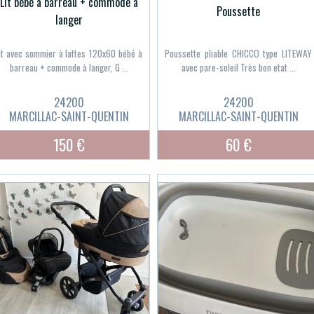
Lit bébé à barreau + commode à
Poussette
langer
it avec sommier à lattes 120x60 bébé à
Poussette pliable CHICCO type LITEWAY
barreau + commode à langer, G ...
avec pare-soleil Très bon etat ...
24200
24200
MARCILLAC-SAINT-QUENTIN
MARCILLAC-SAINT-QUENTIN
150 €
60 €