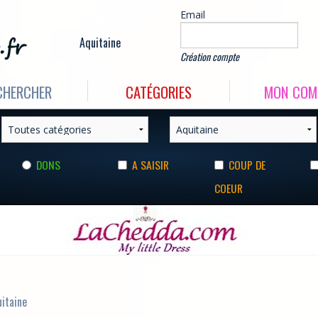
Email
OFFRES
Aquitaine
Création compte
CHERCHER
CATÉGORIES
MON COM
DONS
A SAISIR
COUP DE
COEUR
uitaine