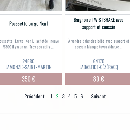
Baignoire TWISTSHAKE avec
Poussette Largo 4en1
support et coussin
oussette Largo 4en1, achetée neuve
À vendre baignoire bébé avec support et
530€ il y a un an. Très peu utilis ...
coussin Manque tuyau vidange ...
24680
64170
LAMONZIE-SAINT-MARTIN
LABASTIDE-CÉZÉRACQ
350 €
80 €
Précédent
1
2
3
4
5
6
Suivant