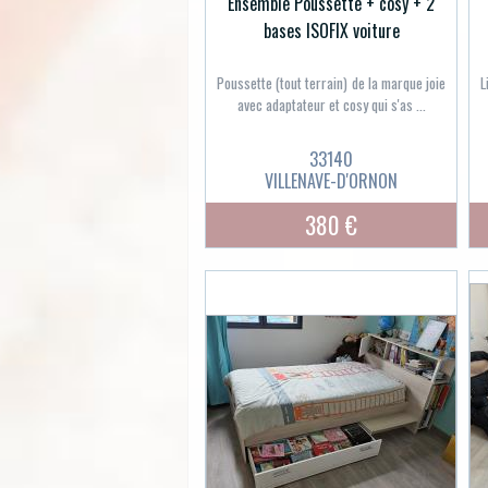
Ensemble Poussette + cosy + 2
bases ISOFIX voiture
Poussette (tout terrain) de la marque joie
L
avec adaptateur et cosy qui s'as ...
33140
VILLENAVE-D'ORNON
380 €